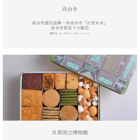
高台寺
高台寺認定品第一号
高台寺「出世あめ」
高台寺限定での販売
発売元 オニザキコーポレーション
京都国立博物館